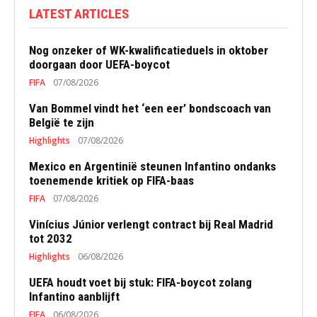
LATEST ARTICLES
Nog onzeker of WK-kwalificatieduels in oktober
doorgaan door UEFA-boycot
FIFA
07/08/2026
Van Bommel vindt het ‘een eer’ bondscoach van
België te zijn
Highlights
07/08/2026
Mexico en Argentinië steunen Infantino ondanks
toenemende kritiek op FIFA-baas
FIFA
07/08/2026
Vinícius Júnior verlengt contract bij Real Madrid
tot 2032
Highlights
06/08/2026
UEFA houdt voet bij stuk: FIFA-boycot zolang
Infantino aanblijft
FIFA
06/08/2026