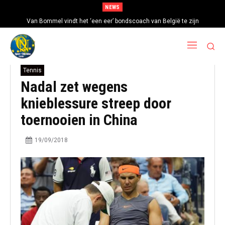
NEWS
Van Bommel vindt het ‘een eer’ bondscoach van België te zijn
Tennis
Nadal zet wegens
knieblessure streep door
toernooien in China
19/09/2018