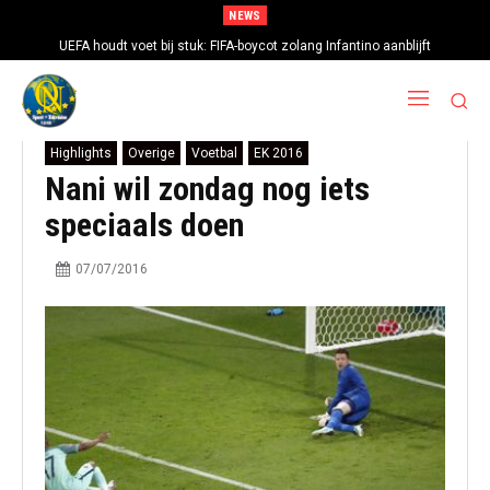
NEWS
UEFA houdt voet bij stuk: FIFA-boycot zolang Infantino aanblijft
Highlights
Overige
Voetbal
EK 2016
Nani wil zondag nog iets
speciaals doen
07/07/2016