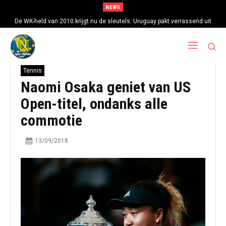
NEWS
De WK-held van 2010 krijgt nu de sleutels: Uruguay pakt verrassend uit
met Diego Forlan als nieuwe bondscoach
Tennis
Naomi Osaka geniet van US
Open-titel, ondanks alle
commotie
13/09/2018