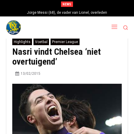
NEWS
Jorge Messi (68), de vader van Lionel, overleden
Highlights
Voetbal
Premier League
Nasri vindt Chelsea ‘niet
overtuigend’
13/02/2015