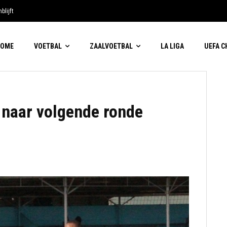
blijft
HOME
VOETBAL
ZAALVOETBAL
LA LIGA
UEFA 
 naar volgende ronde