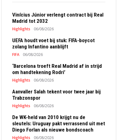
Vinícius Júnior verlengt contract bij Real
Madrid tot 2032
Highlights
06/08/2026
UEFA houdt voet bij stuk: FIFA-boycot
zolang Infantino aanblijft
FIFA
06/08/2026
‘Barcelona troeft Real Madrid af in strijd
om handtekening Rodri’
Highlights
06/08/2026
Aanvaller Salah tekent voor twee jaar bij
Trabzonspor
Highlights
06/08/2026
De WK-held van 2010 krijgt nu de
sleutels: Uruguay pakt verrassend uit met
Diego Forlan als nieuwe bondscoach
Highlights
06/08/2026