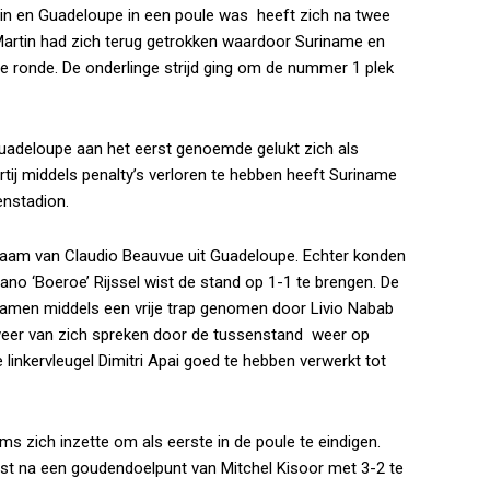
in en Guadeloupe in een poule was heeft zich na twee
Martin had zich terug getrokken waardoor Suriname en
 ronde. De onderlinge strijd ging om de nummer 1 plek
 Guadeloupe aan het eerst genoemde gelukt zich als
tij middels penalty’s verloren te hebben heeft Suriname
enstadion.
aam van Claudio Beauvue uit Guadeloupe. Echter konden
fano ‘Boeroe’ Rijssel wist de stand op 1-1 te brengen. De
amen middels een vrije trap genomen door Livio Nabab
weer van zich spreken door de tussenstand weer op
linkervleugel Dimitri Apai goed te hebben verwerkt tot
s zich inzette om als eerste in de poule te eindigen.
wist na een goudendoelpunt van Mitchel Kisoor met 3-2 te