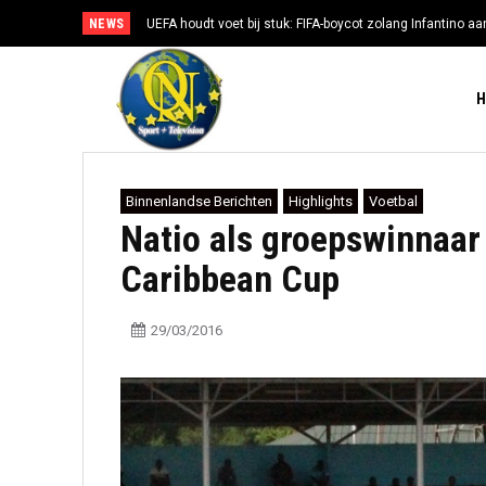
NEWS
UEFA houdt voet bij stuk: FIFA-boycot zolang Infantino aan
Binnenlandse Berichten
Highlights
Voetbal
Natio als groepswinnaar
Caribbean Cup
29/03/2016