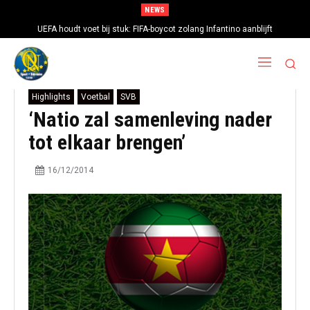
NEWS
UEFA houdt voet bij stuk: FIFA-boycot zolang Infantino aanblijft
Highlights
Voetbal
SVB
‘Natio zal samenleving nader
tot elkaar brengen’
16/12/2014