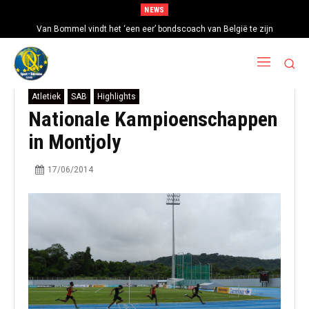
NEWS
Van Bommel vindt het ‘een eer’ bondscoach van België te zijn
Atletiek
SAB
Highlights
Nationale Kampioenschappen
in Montjoly
17/06/2014