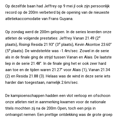
Op dezelfde baan had Jeffrey op 9 mei jl ook zijn persoonlijk
record op de 200m verbeterd bij de opening van de nieuwste
atletiekaccomodatie van Frans Guyana.
Op zondag werd de 200m gelopen. In de series leverden onze
e
atleten de volgende prestaties: Jeffrey Vanan 21.49 (2
e
plaats), Risingi Resida 21.93” (3
plaats), Kevin Akontoe 23.60”
e
(5
plaats). De windsterkte was -1.4m/sec. Zowel in de serie
als in de finale ging de strijd tussen Vanan en Alais. De laatste
liep in de serie 21.48”. In de finale ging het er ook zeer hard
aan toe en de tijden waren 21.27” voor Alais (1), Vanan 21.34
(2) en Resida 21.88 (3). Helaas was de wind in deze serie iets
harder dan toegestaan, namelijk 2.6m/sec.
De kampioenschappen hadden een vlot verloop en ofschoon
onze atleten niet in aanmerking kwamen voor de nationale
titels mochten zij na de 200m Open, toch een prijs in
ontvangst nemen. Een prettige ontdekking was de grote groep