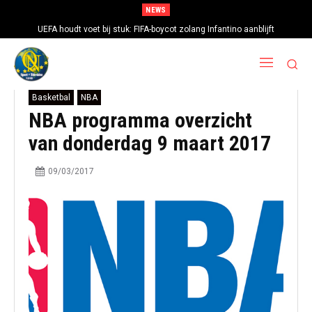
NEWS
UEFA houdt voet bij stuk: FIFA-boycot zolang Infantino aanblijft
Basketbal
NBA
NBA programma overzicht
van donderdag 9 maart 2017
09/03/2017