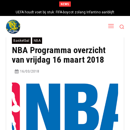
NEWS
UEFA houdt voet bij stuk: FIFA-boycot zolang Infantino aanblijft
Basketbal
NBA
NBA Programma overzicht
van vrijdag 16 maart 2018
16/03/2018