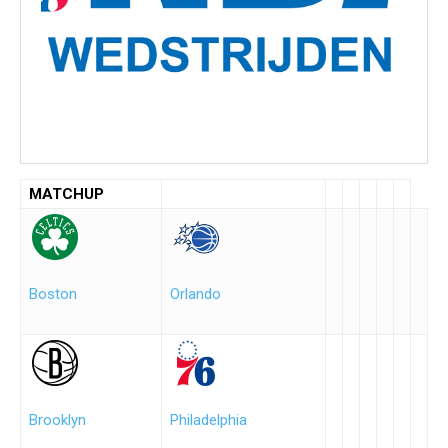
MATCHUP
Boston
Orlando
Brooklyn
Philadelphia