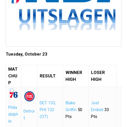
Tuesday, October 23
MAT
WINNER
LOSER
CHU
RESULT
HIGH
HIGH
P
DET 133,
Blake
Joel
Phila
PHI 132
Griffin
50
Embiid
33
Detroi
delph
(OT)
Pts
Pts
t
ia