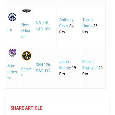
Anthony
Tobias
NO 116,
New
Davis
34
Harris
26
LAC 109
LA
Orlea
Pts
Pts
ns
Jamal
Marvin
DEN 126,
Sacr
Murray
19
Bagley III
20
Denve
SAC 112
amen
Pts
Pts
r
to
SHARE ARTICLE