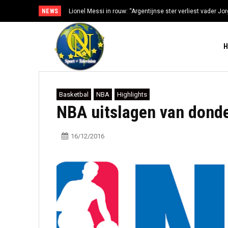
NEWS
Lionel Messi in rouw: “Argentijnse ster verliest vader Jorg
gezondheidsproblemen”
Basketbal
NBA
Highlights
NBA uitslagen van dond
16/12/2016