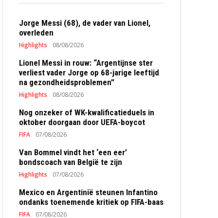
Jorge Messi (68), de vader van Lionel,
overleden
Highlights
08/08/2026
Lionel Messi in rouw: “Argentijnse ster
verliest vader Jorge op 68-jarige leeftijd
na gezondheidsproblemen”
Highlights
08/08/2026
Nog onzeker of WK-kwalificatieduels in
oktober doorgaan door UEFA-boycot
FIFA
07/08/2026
Van Bommel vindt het ‘een eer’
bondscoach van België te zijn
Highlights
07/08/2026
Mexico en Argentinië steunen Infantino
ondanks toenemende kritiek op FIFA-baas
FIFA
07/08/2026