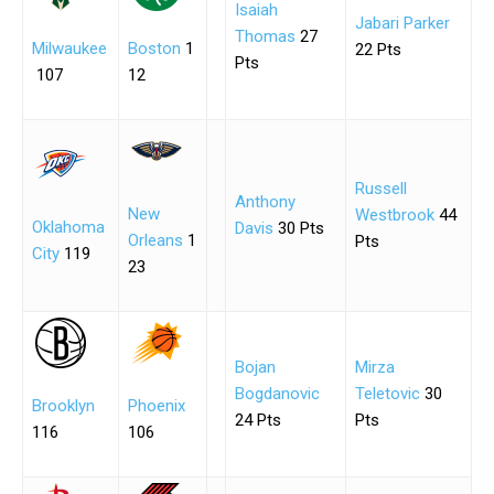
Isaiah
Jabari Parker
Thomas
27
Milwaukee
Boston
1
22 Pts
Pts
107
12
Russell
Anthony
New
Westbrook
44
Oklahoma
Davis
30 Pts
Orleans
1
Pts
City
119
23
Bojan
Mirza
Bogdanovic
Teletovic
30
Brooklyn
Phoenix
24 Pts
Pts
116
106