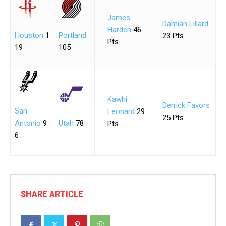
James
Damian Lillard
Harden
46
Houston
1
Portland
23 Pts
Pts
19
105
Kawhi
Derrick Favors
San
Leonard
29
25 Pts
Antonio
9
Utah
78
Pts
6
SHARE ARTICLE