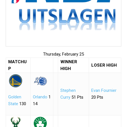
Thursday, February 25
MATCHU
WINNER
LOSER HIGH
P
HIGH
Stephen
Evan Fournier
Golden
Orlando
1
Curry
51 Pts
20 Pts
State
130
14