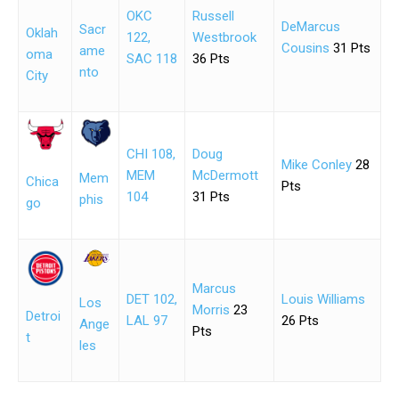
OKC
Russell
DeMarcus
Sacr
Oklah
122,
Westbrook
Cousins
31 Pts
ame
oma
SAC 118
36 Pts
nto
City
CHI 108,
Doug
Mike Conley
28
MEM
McDermott
Mem
Chica
Pts
104
31 Pts
phis
go
Marcus
DET 102,
Louis Williams
Los
Morris
23
Detroi
LAL 97
26 Pts
Ange
Pts
t
les