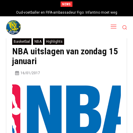
NEWS
Oud-voetballer en FIFA-ambassadeur Figo: Infantino moet weg
Basketbal
NBA
Highlights
NBA uitslagen van zondag 15
januari
16/01/2017