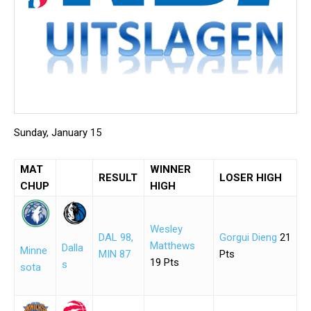
Sunday, January 15
MAT
WINNER
RESULT
LOSER HIGH
CHUP
HIGH
Wesley
DAL 98,
Gorgui Dieng
21
Matthews
Dalla
Minne
MIN 87
Pts
19 Pts
s
sota