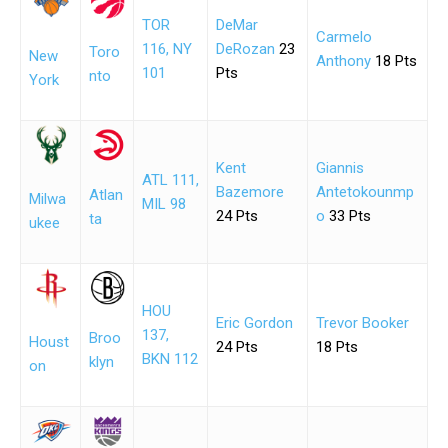
TOR
DeMar
Carmelo
116, NY
DeRozan
23
Toro
New
Anthony
18 Pts
101
Pts
nto
York
Kent
Giannis
ATL 111,
Bazemore
Antetokounmp
Atlan
Milwa
MIL 98
24 Pts
o
33 Pts
ta
ukee
HOU
Eric Gordon
Trevor Booker
137,
Broo
Houst
24 Pts
18 Pts
BKN 112
klyn
on