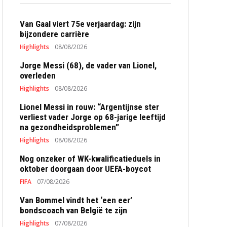
Van Gaal viert 75e verjaardag: zijn
bijzondere carrière
Highlights
08/08/2026
Jorge Messi (68), de vader van Lionel,
overleden
Highlights
08/08/2026
Lionel Messi in rouw: “Argentijnse ster
verliest vader Jorge op 68-jarige leeftijd
na gezondheidsproblemen”
Highlights
08/08/2026
Nog onzeker of WK-kwalificatieduels in
oktober doorgaan door UEFA-boycot
FIFA
07/08/2026
Van Bommel vindt het ‘een eer’
bondscoach van België te zijn
Highlights
07/08/2026