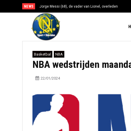
NEWS
Jorge Messi (68), de vader van Lionel, overleden
Basketbal
NBA
NBA wedstrijden maanda
22/01/2024