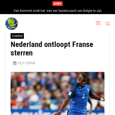
NEWS
Van Bommel vindt het ‘een eer’ bondscoach van België te zijn
Voetbal
Nederland ontloopt Franse
sterren
12/11/2018