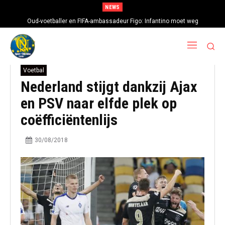
NEWS
Oud-voetballer en FIFA-ambassadeur Figo: Infantino moet weg
Voetbal
Nederland stijgt dankzij Ajax
en PSV naar elfde plek op
coëfficiëntenlijs
30/08/2018