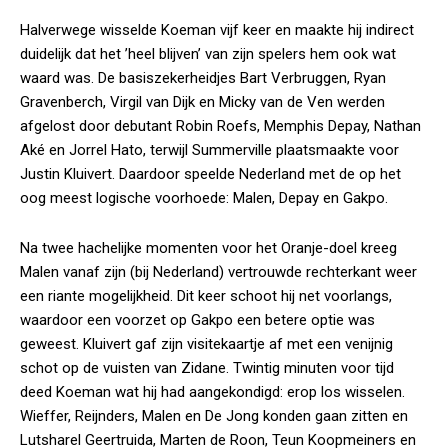
Halverwege wisselde Koeman vijf keer en maakte hij indirect
duidelijk dat het ’heel blijven’ van zijn spelers hem ook wat
waard was. De basiszekerheidjes Bart Verbruggen, Ryan
Gravenberch, Virgil van Dijk en Micky van de Ven werden
afgelost door debutant Robin Roefs, Memphis Depay, Nathan
Aké en Jorrel Hato, terwijl Summerville plaatsmaakte voor
Justin Kluivert. Daardoor speelde Nederland met de op het
oog meest logische voorhoede: Malen, Depay en Gakpo.
Na twee hachelijke momenten voor het Oranje-doel kreeg
Malen vanaf zijn (bij Nederland) vertrouwde rechterkant weer
een riante mogelijkheid. Dit keer schoot hij net voorlangs,
waardoor een voorzet op Gakpo een betere optie was
geweest. Kluivert gaf zijn visitekaartje af met een venijnig
schot op de vuisten van Zidane. Twintig minuten voor tijd
deed Koeman wat hij had aangekondigd: erop los wisselen.
Wieffer, Reijnders, Malen en De Jong konden gaan zitten en
Lutsharel Geertruida, Marten de Roon, Teun Koopmeiners en