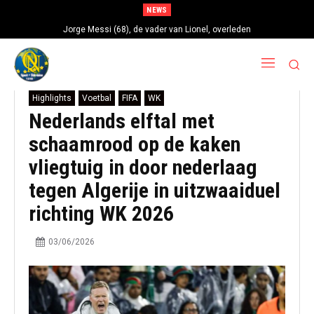
NEWS
Jorge Messi (68), de vader van Lionel, overleden
Highlights
Voetbal
FIFA
WK
Nederlands elftal met
schaamrood op de kaken
vliegtuig in door nederlaag
tegen Algerije in uitzwaaiduel
richting WK 2026
03/06/2026