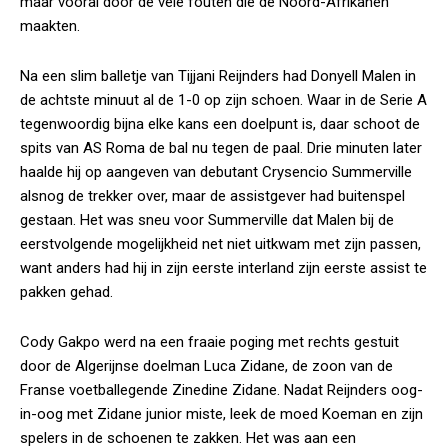
maar vooral door de vele fouten die de Noord-Afrikanen
maakten.
Na een slim balletje van Tijjani Reijnders had Donyell Malen in
de achtste minuut al de 1-0 op zijn schoen. Waar in de Serie A
tegenwoordig bijna elke kans een doelpunt is, daar schoot de
spits van AS Roma de bal nu tegen de paal. Drie minuten later
haalde hij op aangeven van debutant Crysencio Summerville
alsnog de trekker over, maar de assistgever had buitenspel
gestaan. Het was sneu voor Summerville dat Malen bij de
eerstvolgende mogelijkheid net niet uitkwam met zijn passen,
want anders had hij in zijn eerste interland zijn eerste assist te
pakken gehad.
Cody Gakpo werd na een fraaie poging met rechts gestuit
door de Algerijnse doelman Luca Zidane, de zoon van de
Franse voetballegende Zinedine Zidane. Nadat Reijnders oog-
in-oog met Zidane junior miste, leek de moed Koeman en zijn
spelers in de schoenen te zakken. Het was aan een