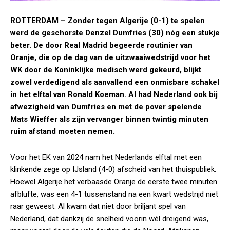
ROTTERDAM
– Zonder tegen Algerije (0-1) te spelen
werd de geschorste Denzel Dumfries (30) nóg een stukje
beter. De door Real Madrid begeerde routinier van
Oranje, die op de dag van de uitzwaaiwedstrijd voor het
WK door de Koninklijke medisch werd gekeurd, blijkt
zowel verdedigend als aanvallend een onmisbare schakel
in het elftal van Ronald Koeman. Al had Nederland ook bij
afwezigheid van Dumfries en met de pover spelende
Mats Wieffer als zijn vervanger binnen twintig minuten
ruim afstand moeten nemen.
Voor het EK van 2024 nam het Nederlands elftal met een
klinkende zege op IJsland (4-0) afscheid van het thuispubliek.
Hoewel Algerije het verbaasde Oranje de eerste twee minuten
afblufte, was een 4-1 tussenstand na een kwart wedstrijd niet
raar geweest. Al kwam dat niet door briljant spel van
Nederland, dat dankzij de snelheid voorin wél dreigend was,