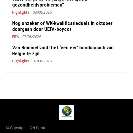
gezondheidsproblemen”
Highlights
08/08/2026
Nog onzeker of WK-kwalificatieduels in oktober
doorgaan door UEFA-boycot
FIFA
07/08/2026
Van Bommel vindt het ‘een eer’ bondscoach van
België te zijn
Highlights
07/08/2026
© Copyright - QN Sport