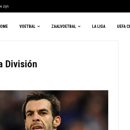
e zijn
HOME
VOETBAL
ZAALVOETBAL
LA LIGA
UEFA 
a División