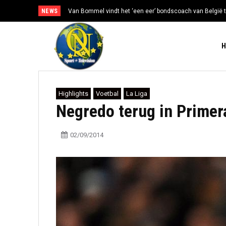
NEWS
Van Bommel vindt het ‘een eer’ bondscoach van België t
Highlights
Voetbal
La Liga
Negredo terug in Primer
02/09/2014