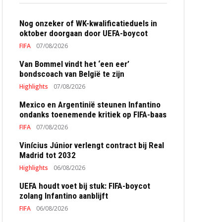
Nog onzeker of WK-kwalificatieduels in
oktober doorgaan door UEFA-boycot
FIFA
07/08/2026
Van Bommel vindt het ‘een eer’
bondscoach van België te zijn
Highlights
07/08/2026
Mexico en Argentinië steunen Infantino
ondanks toenemende kritiek op FIFA-baas
FIFA
07/08/2026
Vinícius Júnior verlengt contract bij Real
Madrid tot 2032
Highlights
06/08/2026
UEFA houdt voet bij stuk: FIFA-boycot
zolang Infantino aanblijft
FIFA
06/08/2026