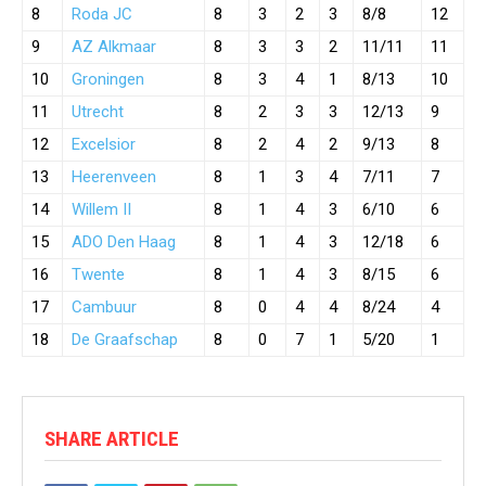
8
Roda JC
8
3
2
3
8/8
12
9
AZ Alkmaar
8
3
3
2
11/11
11
10
Groningen
8
3
4
1
8/13
10
11
Utrecht
8
2
3
3
12/13
9
12
Excelsior
8
2
4
2
9/13
8
13
Heerenveen
8
1
3
4
7/11
7
14
Willem II
8
1
4
3
6/10
6
15
ADO Den Haag
8
1
4
3
12/18
6
16
Twente
8
1
4
3
8/15
6
17
Cambuur
8
0
4
4
8/24
4
18
De Graafschap
8
0
7
1
5/20
1
SHARE ARTICLE