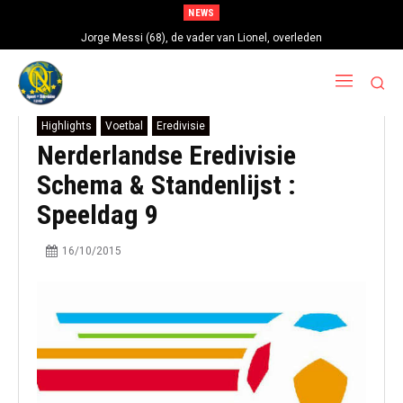
NEWS
Jorge Messi (68), de vader van Lionel, overleden
Highlights
Voetbal
Eredivisie
Nerderlandse Eredivisie
Schema & Standenlijst :
Speeldag 9
16/10/2015