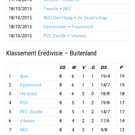
18/10/2015
Twente
–
NEC
18/10/2015
ADO Den Haag
–
De Graafschap
18/10/2015
Heerenveen
–
Feyenoord
18/10/2015
PEC Zwolle
–
Vitesse
Klassement Eredivisie – Buitenland
GS
W
V
G
DS
P
1
Ajax
8
6
1
1
19/4
19
2
Feyenoord
8
6
1
1
14/7
19
3
Heracles
8
6
2
0
18/8
18
4
PSV
8
5
1
2
19/8
17
5
PEC Zwolle
8
5
1
2
14/7
17
6
Vitesse
8
4
2
2
17/6
14
7
NEC
8
4
3
1
9/8
13