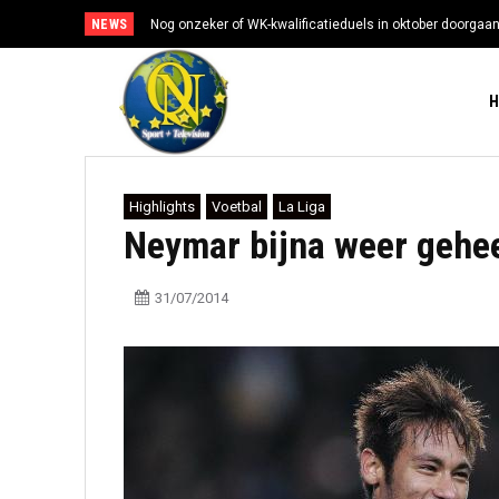
NEWS
Nog onzeker of WK-kwalificatieduels in oktober doorgaa
Highlights
Voetbal
La Liga
Neymar bijna weer geheel
31/07/2014