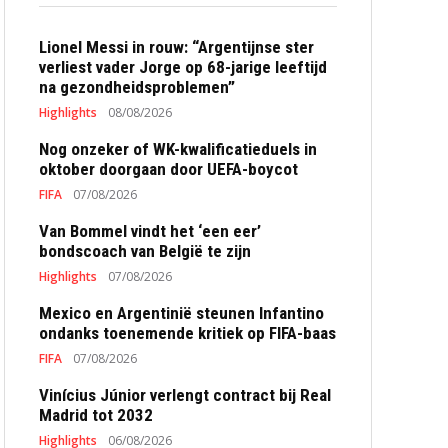
Lionel Messi in rouw: “Argentijnse ster
verliest vader Jorge op 68-jarige leeftijd
na gezondheidsproblemen”
Highlights
08/08/2026
Nog onzeker of WK-kwalificatieduels in
oktober doorgaan door UEFA-boycot
FIFA
07/08/2026
Van Bommel vindt het ‘een eer’
bondscoach van België te zijn
Highlights
07/08/2026
Mexico en Argentinië steunen Infantino
ondanks toenemende kritiek op FIFA-baas
FIFA
07/08/2026
Vinícius Júnior verlengt contract bij Real
Madrid tot 2032
Highlights
06/08/2026