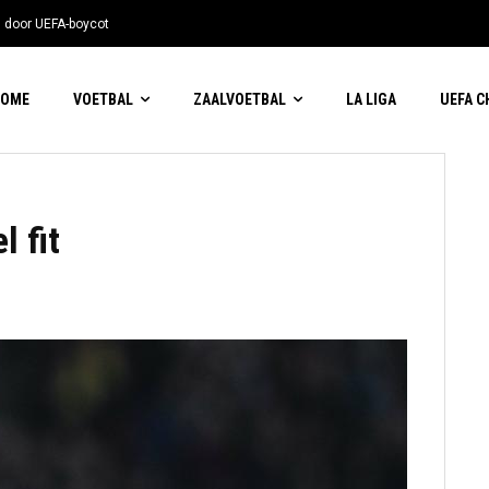
n door UEFA-boycot
HOME
VOETBAL
ZAALVOETBAL
LA LIGA
UEFA 
 fit