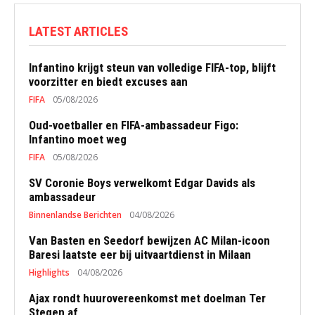
LATEST ARTICLES
Infantino krijgt steun van volledige FIFA-top, blijft
voorzitter en biedt excuses aan
FIFA
05/08/2026
Oud-voetballer en FIFA-ambassadeur Figo:
Infantino moet weg
FIFA
05/08/2026
SV Coronie Boys verwelkomt Edgar Davids als
ambassadeur
Binnenlandse Berichten
04/08/2026
Van Basten en Seedorf bewijzen AC Milan-icoon
Baresi laatste eer bij uitvaartdienst in Milaan
Highlights
04/08/2026
Ajax rondt huurovereenkomst met doelman Ter
Stegen af