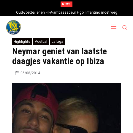
NEWS
Oud-voetballer en FIFA-ambassadeur Figo: Infantino moet weg
Highlights
Voetbal
La Liga
Neymar geniet van laatste
daagjes vakantie op Ibiza
05/08/2014