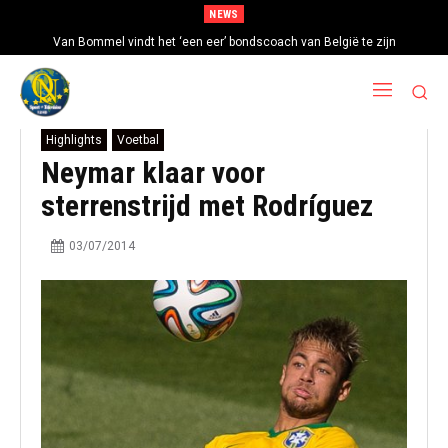
NEWS
Van Bommel vindt het ‘een eer’ bondscoach van België te zijn
Highlights
Voetbal
Neymar klaar voor
sterrenstrijd met Rodríguez
03/07/2014