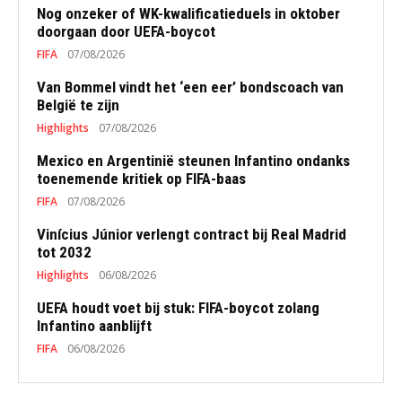
Nog onzeker of WK-kwalificatieduels in oktober
doorgaan door UEFA-boycot
FIFA
07/08/2026
Van Bommel vindt het ‘een eer’ bondscoach van
België te zijn
Highlights
07/08/2026
Mexico en Argentinië steunen Infantino ondanks
toenemende kritiek op FIFA-baas
FIFA
07/08/2026
Vinícius Júnior verlengt contract bij Real Madrid
tot 2032
Highlights
06/08/2026
UEFA houdt voet bij stuk: FIFA-boycot zolang
Infantino aanblijft
FIFA
06/08/2026