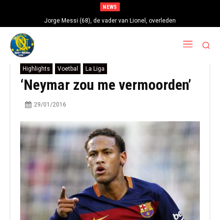
NEWS
Jorge Messi (68), de vader van Lionel, overleden
Highlights
Voetbal
La Liga
‘Neymar zou me vermoorden’
29/01/2016