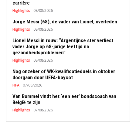
carrière
Highlights
08/08/2026
Jorge Messi (68), de vader van Lionel, overleden
Highlights
08/08/2026
Lionel Messi in rouw: “Argentijnse ster verliest
vader Jorge op 68-jarige leeftijd na
gezondheidsproblemen”
Highlights
08/08/2026
Nog onzeker of WK-kwalificatieduels in oktober
doorgaan door UEFA-boycot
FIFA
07/08/2026
Van Bommel vindt het ‘een eer’ bondscoach van
België te zijn
Highlights
07/08/2026