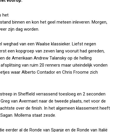
net voorop.
s het
tand binnen en kon het geel meteen inleveren. Morgen,
eer zijn dag worden.
veel weghad van een Waalse klassieker. Liefst negen
eerst een kopgroep van zeven lang vooruit had gereden,
en de Amerikaan Andrew Talansky op de helling
afsplitsing van ruim 20 renners maar uiteindelijk vonden
metjes waar Alberto Contador en Chris Froome zich
de streep in Sheffield verrassend toesloeg en 2 seconden
g Greg van Avermaet naar de tweede plaats, net voor de
chtste over de finish. In het algemeen klassement heeft
 Sagan. Mollema staat zesde.
, die eerder al de Ronde van Spanje en de Ronde van Italië