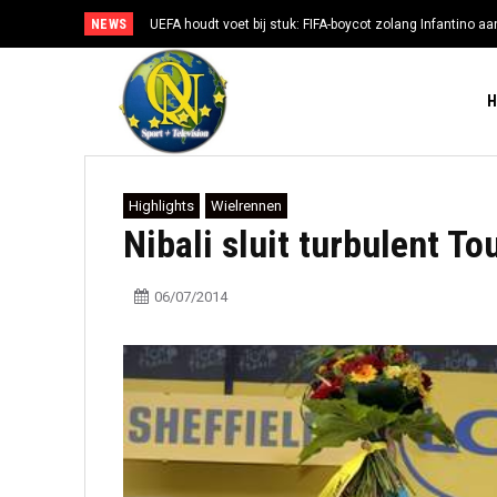
NEWS
UEFA houdt voet bij stuk: FIFA-boycot zolang Infantino aan
Highlights
Wielrennen
Nibali sluit turbulent T
06/07/2014