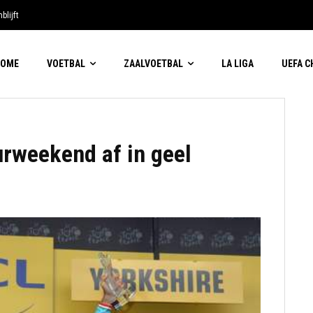
blijft
HOME
VOETBAL
ZAALVOETBAL
LA LIGA
UEFA 
ourweekend af in geel