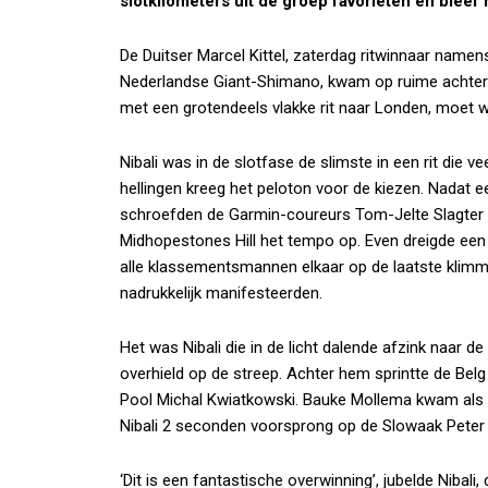
slotkilometers uit de groep favorieten en bleef 
De Duitser Marcel Kittel, zaterdag ritwinnaar namen
Nederlandse Giant-Shimano, kwam op ruime achters
met een grotendeels vlakke rit naar Londen, moet w
Nibali was in de slotfase de slimste in een rit die 
hellingen kreeg het peloton voor de kiezen. Nadat 
schroefden de Garmin-coureurs Tom-Jelte Slagter 
Midhopestones Hill het tempo op. Even dreigde een 
alle klassementsmannen elkaar op de laatste klim
nadrukkelijk manifesteerden.
Het was Nibali die in de licht dalende afzink naar 
overhield op de streep. Achter hem sprintte de Bel
Pool Michal Kwiatkowski. Bauke Mollema kwam als a
Nibali 2 seconden voorsprong op de Slowaak Peter
‘Dit is een fantastische overwinning’, jubelde Nibali