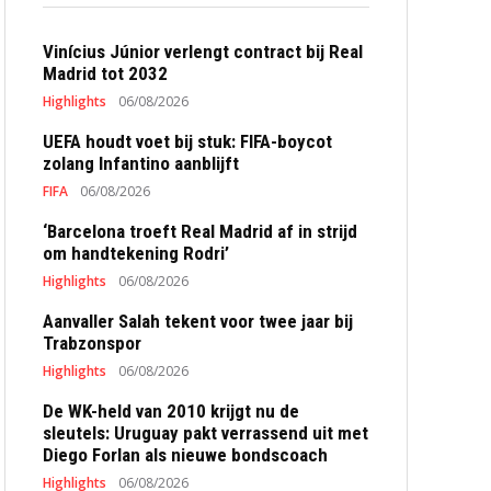
Vinícius Júnior verlengt contract bij Real
Madrid tot 2032
Highlights
06/08/2026
UEFA houdt voet bij stuk: FIFA-boycot
zolang Infantino aanblijft
FIFA
06/08/2026
‘Barcelona troeft Real Madrid af in strijd
om handtekening Rodri’
Highlights
06/08/2026
Aanvaller Salah tekent voor twee jaar bij
Trabzonspor
Highlights
06/08/2026
De WK-held van 2010 krijgt nu de
sleutels: Uruguay pakt verrassend uit met
Diego Forlan als nieuwe bondscoach
Highlights
06/08/2026