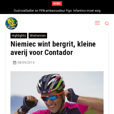
NEWS
Oud-voetballer en FIFA-ambassadeur Figo: Infantino moet weg
Highlights
Wielrennen
Niemiec wint bergrit, kleine
averij voor Contador
08/09/2014