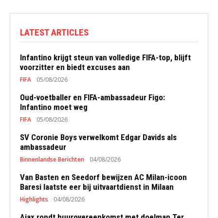
LATEST ARTICLES
Infantino krijgt steun van volledige FIFA-top, blijft
voorzitter en biedt excuses aan
FIFA
05/08/2026
Oud-voetballer en FIFA-ambassadeur Figo:
Infantino moet weg
FIFA
05/08/2026
SV Coronie Boys verwelkomt Edgar Davids als
ambassadeur
Binnenlandse Berichten
04/08/2026
Van Basten en Seedorf bewijzen AC Milan-icoon
Baresi laatste eer bij uitvaartdienst in Milaan
Highlights
04/08/2026
Ajax rondt huurovereenkomst met doelman Ter