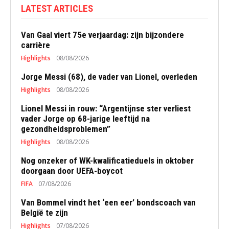
LATEST ARTICLES
Van Gaal viert 75e verjaardag: zijn bijzondere
carrière
Highlights
08/08/2026
Jorge Messi (68), de vader van Lionel, overleden
Highlights
08/08/2026
Lionel Messi in rouw: “Argentijnse ster verliest
vader Jorge op 68-jarige leeftijd na
gezondheidsproblemen”
Highlights
08/08/2026
Nog onzeker of WK-kwalificatieduels in oktober
doorgaan door UEFA-boycot
FIFA
07/08/2026
Van Bommel vindt het ‘een eer’ bondscoach van
België te zijn
Highlights
07/08/2026