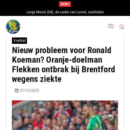
NEWS
Jorge Messi (68), de vader van Lionel, overleden
Voetbal
Nieuw probleem voor Ronald
Koeman? Oranje-doelman
Flekken ontbrak bij Brentford
wegens ziekte
07/10/2023