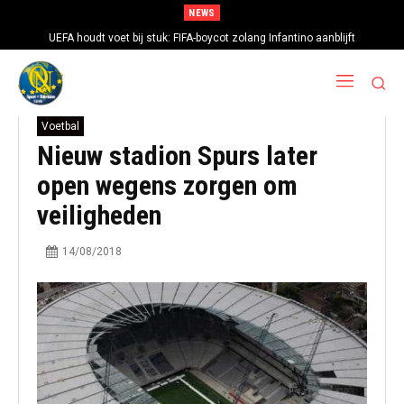
NEWS
UEFA houdt voet bij stuk: FIFA-boycot zolang Infantino aanblijft
Voetbal
Nieuw stadion Spurs later
open wegens zorgen om
veiligheden
14/08/2018