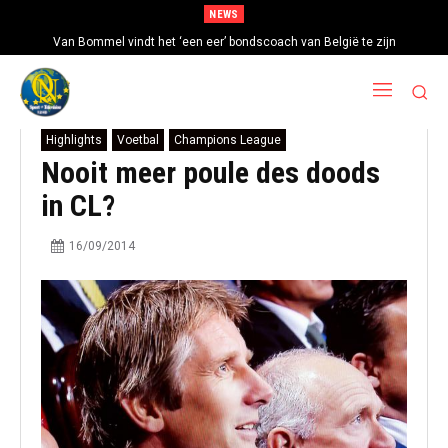
NEWS
Van Bommel vindt het ‘een eer’ bondscoach van België te zijn
Highlights
Voetbal
Champions League
Nooit meer poule des doods
in CL?
16/09/2014