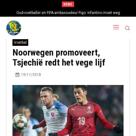
NEWS
Oud-voetballer en FIFA-ambassadeur Figo: Infantino moet weg
Voetbal
Noorwegen promoveert,
Tsjechië redt het vege lijf
19/11/2018