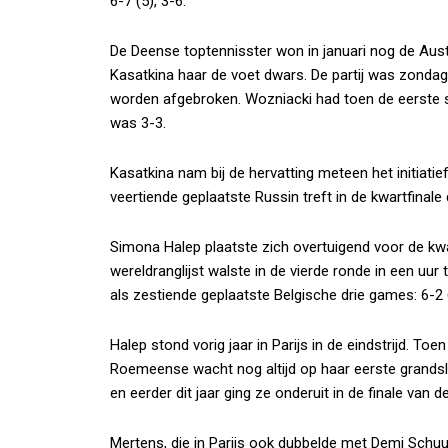
6-7 (5), 3-6.
De Deense toptennisster won in januari nog de Austr
Kasatkina haar de voet dwars. De partij was zondag
worden afgebroken. Wozniacki had toen de eerste set
was 3-3.
Kasatkina nam bij de hervatting meteen het initiati
veertiende geplaatste Russin treft in de kwartfina
Simona Halep plaatste zich overtuigend voor de kw
wereldranglijst walste in de vierde ronde in een uur
als zestiende geplaatste Belgische drie games: 6-2 
Halep stond vorig jaar in Parijs in de eindstrijd. To
Roemeense wacht nog altijd op haar eerste grandsla
en eerder dit jaar ging ze onderuit in de finale van 
Mertens, die in Parijs ook dubbelde met Demi Schu