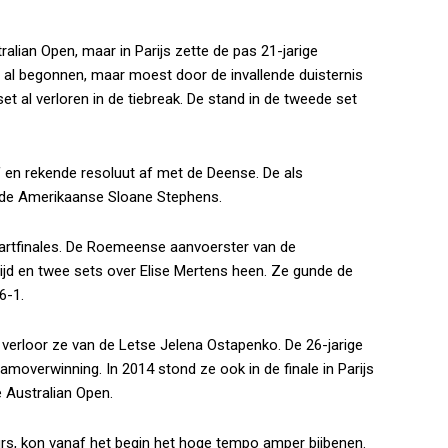
alian Open, maar in Parijs zette de pas 21-jarige
 al begonnen, maar moest door de invallende duisternis
 al verloren in de tiebreak. De stand in de tweede set
ef en rekende resoluut af met de Deense. De als
le de Amerikaanse Sloane Stephens.
artfinales. De Roemeense aanvoerster van de
 tijd en twee sets over Elise Mertens heen. Ze gunde de
6-1.
en verloor ze van de Letse Jelena Ostapenko. De 26-jarige
moverwinning. In 2014 stond ze ook in de finale in Parijs
de Australian Open.
urs, kon vanaf het begin het hoge tempo amper bijbenen.