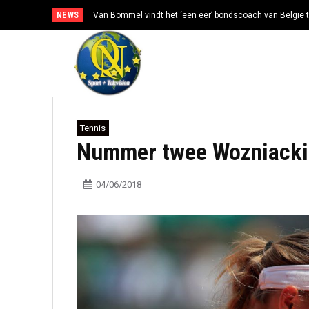
NEWS
Van Bommel vindt het ‘een eer’ bondscoach van België t
Tennis
Nummer twee Wozniacki v
04/06/2018