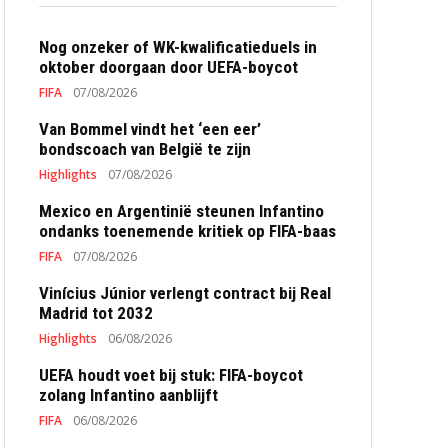
Nog onzeker of WK-kwalificatieduels in
oktober doorgaan door UEFA-boycot
FIFA
07/08/2026
Van Bommel vindt het ‘een eer’
bondscoach van België te zijn
Highlights
07/08/2026
Mexico en Argentinië steunen Infantino
ondanks toenemende kritiek op FIFA-baas
FIFA
07/08/2026
Vinícius Júnior verlengt contract bij Real
Madrid tot 2032
Highlights
06/08/2026
UEFA houdt voet bij stuk: FIFA-boycot
zolang Infantino aanblijft
FIFA
06/08/2026