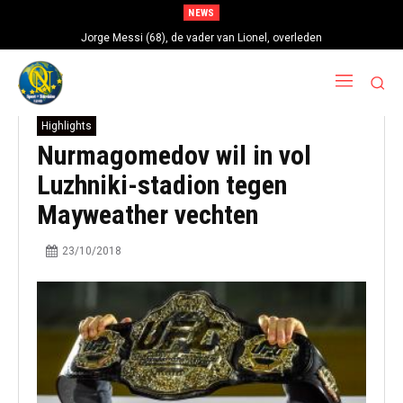
NEWS
Jorge Messi (68), de vader van Lionel, overleden
Highlights
Nurmagomedov wil in vol
Luzhniki-stadion tegen
Mayweather vechten
23/10/2018