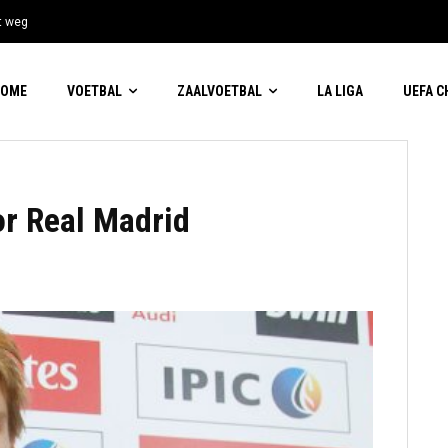
t weg
HOME
VOETBAL
ZAALVOETBAL
LA LIGA
UEFA 
r Real Madrid