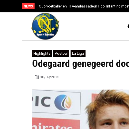
NEWS
Oud-voetballer en FIFA-ambassadeur Figo: Infantino moe
Highlights
Voetbal
La Liga
Odegaard genegeerd doo
30/09/2015