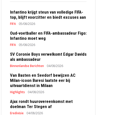
Infantino krijgt steun van volledige FIFA-
top, blijft voorzitter en biedt excuses aan
FIFA
05/08/2026
Oud-voetballer en FIFA-ambassadeur Figo:
Infantino moet weg
FIFA
05/08/2026
SV Coronie Boys verwelkomt Edgar Davids
als ambassadeur
Binnenlandse Berichten
04/08/2026
Van Basten en Seedorf bewijzen AC
Milan-icoon Baresi laatste eer bij
uitvaartdienst in Milaan
Highlights
04/08/2026
Ajax rondt huurovereenkomst met
doelman Ter Stegen af
Eredivisie
04/08/2026