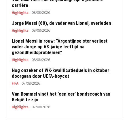
carrière
Highlights
08/08/2026
Jorge Messi (68), de vader van Lionel, overleden
Highlights
08/08/2026
Lionel Messi in rouw: “Argentijnse ster verliest
vader Jorge op 68-jarige leeftijd na
gezondheidsproblemen”
Highlights
08/08/2026
Nog onzeker of WK-kwalificatieduels in oktober
doorgaan door UEFA-boycot
FIFA
07/08/2026
Van Bommel vindt het ‘een eer’ bondscoach van
België te zijn
Highlights
07/08/2026