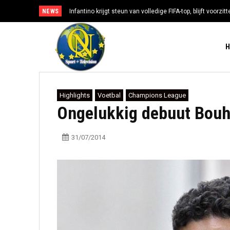
NEWS
Infantino krijgt steun van volledige FIFA-top, blijft voorzi
Highlights
Voetbal
Champions League
Ongelukkig debuut Bouh
31/07/2014