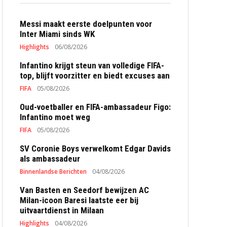
Messi maakt eerste doelpunten voor
Inter Miami sinds WK
Highlights
06/08/2026
Infantino krijgt steun van volledige FIFA-
top, blijft voorzitter en biedt excuses aan
FIFA
05/08/2026
Oud-voetballer en FIFA-ambassadeur Figo:
Infantino moet weg
FIFA
05/08/2026
SV Coronie Boys verwelkomt Edgar Davids
als ambassadeur
Binnenlandse Berichten
04/08/2026
Van Basten en Seedorf bewijzen AC
Milan-icoon Baresi laatste eer bij
uitvaartdienst in Milaan
Highlights
04/08/2026