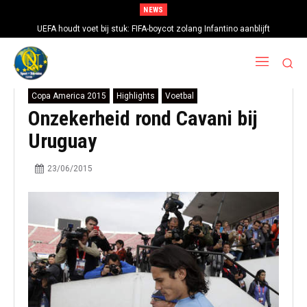
NEWS
UEFA houdt voet bij stuk: FIFA-boycot zolang Infantino aanblijft
Copa America 2015
Highlights
Voetbal
Onzekerheid rond Cavani bij
Uruguay
23/06/2015