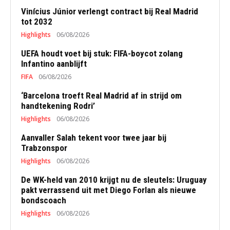
Vinícius Júnior verlengt contract bij Real Madrid
tot 2032
Highlights
06/08/2026
UEFA houdt voet bij stuk: FIFA-boycot zolang
Infantino aanblijft
FIFA
06/08/2026
‘Barcelona troeft Real Madrid af in strijd om
handtekening Rodri’
Highlights
06/08/2026
Aanvaller Salah tekent voor twee jaar bij
Trabzonspor
Highlights
06/08/2026
De WK-held van 2010 krijgt nu de sleutels: Uruguay
pakt verrassend uit met Diego Forlan als nieuwe
bondscoach
Highlights
06/08/2026