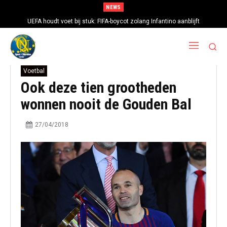
NEWS
UEFA houdt voet bij stuk: FIFA-boycot zolang Infantino aanblijft
Voetbal
Ook deze tien grootheden
wonnen nooit de Gouden Bal
27/04/2018