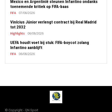
Mexico en Argentinië steunen Infantino ondanks
toenemende kritiek op FIFA-baas
FIFA
07/08/2026
Vinícius Júnior verlengt contract bij Real Madrid
tot 2032
Highlights
06/08/2026
UEFA houdt voet bij stuk: FIFA-boycot zolang
Infantino aanblijft
FIFA
06/08/2026
© Copyright - QN Sport