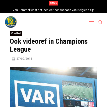
NEWS
Van Bommel vindt het ‘een eer’ bondscoach van België te zijn
Voetbal
Ook videoref in Champions
League
27/09/2018