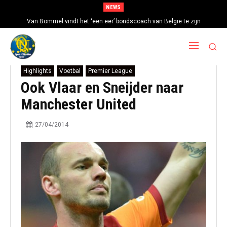
NEWS
Van Bommel vindt het ‘een eer’ bondscoach van België te zijn
Highlights
Voetbal
Premier League
Ook Vlaar en Sneijder naar
Manchester United
27/04/2014