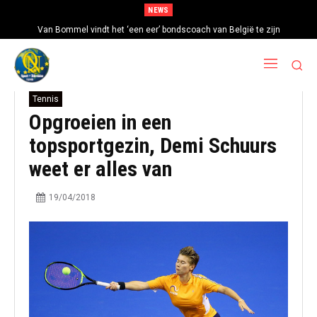
NEWS
Van Bommel vindt het ‘een eer’ bondscoach van België te zijn
Tennis
Opgroeien in een
topsportgezin, Demi Schuurs
weet er alles van
19/04/2018