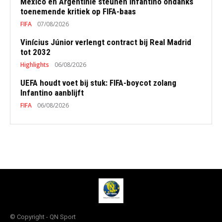
Mexico en Argentinië steunen Infantino ondanks
toenemende kritiek op FIFA-baas
FIFA
07/08/2026
Vinícius Júnior verlengt contract bij Real Madrid
tot 2032
Highlights
06/08/2026
UEFA houdt voet bij stuk: FIFA-boycot zolang
Infantino aanblijft
FIFA
06/08/2026
© Copyright - QN Sport