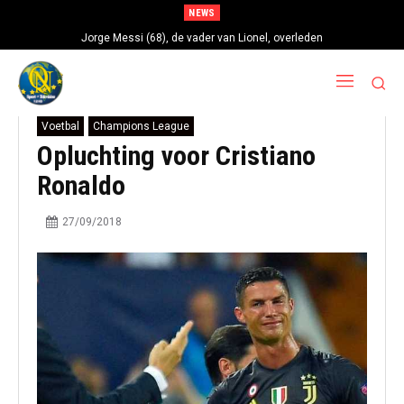
NEWS
Jorge Messi (68), de vader van Lionel, overleden
Voetbal
Champions League
Opluchting voor Cristiano
Ronaldo
27/09/2018