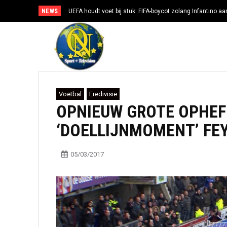
NEWS
UEFA houdt voet bij stuk: FIFA-boycot zolang Infantino aan
Voetbal
Eredivisie
OPNIEUW GROTE OPHEF
‘DOELLIJNMOMENT’ FE
05/03/2017