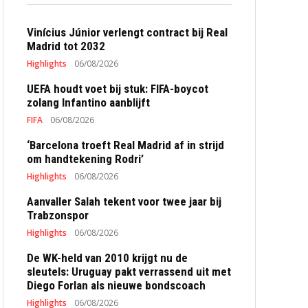
Vinícius Júnior verlengt contract bij Real
Madrid tot 2032
Highlights
06/08/2026
UEFA houdt voet bij stuk: FIFA-boycot
zolang Infantino aanblijft
FIFA
06/08/2026
‘Barcelona troeft Real Madrid af in strijd
om handtekening Rodri’
Highlights
06/08/2026
Aanvaller Salah tekent voor twee jaar bij
Trabzonspor
Highlights
06/08/2026
De WK-held van 2010 krijgt nu de
sleutels: Uruguay pakt verrassend uit met
Diego Forlan als nieuwe bondscoach
Highlights
06/08/2026