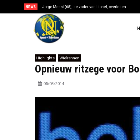
NEWS
Jorge Messi (68), de vader van Lionel, overleden
Highlights
Wielrennen
Opnieuw ritzege voor Bo
05/03/2014