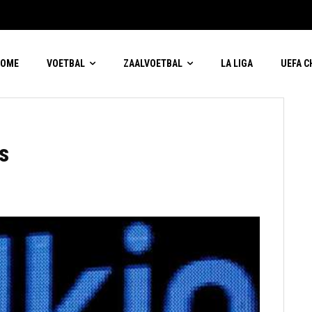
HOME
VOETBAL
ZAALVOETBAL
LA LIGA
UEFA 
s