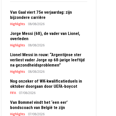
Van Gaal viert 75e verjaardag: zijn
bijzondere carrière
Highlights
08/08/2026
Jorge Messi (68), de vader van Lionel,
overleden
Highlights
08/08/2026
Lionel Messi in rouw: “Argentijnse ster
verliest vader Jorge op 68-jarige leeftijd
na gezondheidsproblemen”
Highlights
08/08/2026
Nog onzeker of WK-kwalificatieduels in
oktober doorgaan door UEFA-boycot
FIFA
07/08/2026
Van Bommel vindt het ‘een eer’
bondscoach van België te zijn
Highlights
07/08/2026