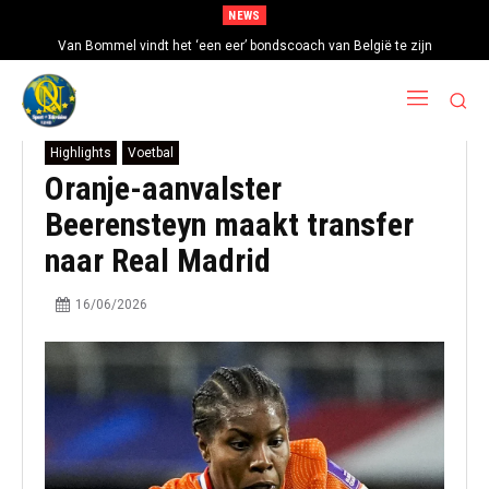
NEWS
Van Bommel vindt het ‘een eer’ bondscoach van België te zijn
Highlights
Voetbal
Oranje-aanvalster
Beerensteyn maakt transfer
naar Real Madrid
16/06/2026