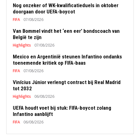
Nog onzeker of WK-kwalificatieduels in oktober
doorgaan door UEFA-boycot
FIFA
07/08/2026
Van Bommel vindt het ‘een eer’ bondscoach van
België te zijn
Highlights
07/08/2026
Mexico en Argentinië steunen Infantino ondanks
toenemende kritiek op FIFA-baas
FIFA
07/08/2026
Vinícius Júnior verlengt contract bij Real Madrid
tot 2032
Highlights
06/08/2026
UEFA houdt voet bij stuk: FIFA-boycot zolang
Infantino aanblijft
FIFA
06/08/2026