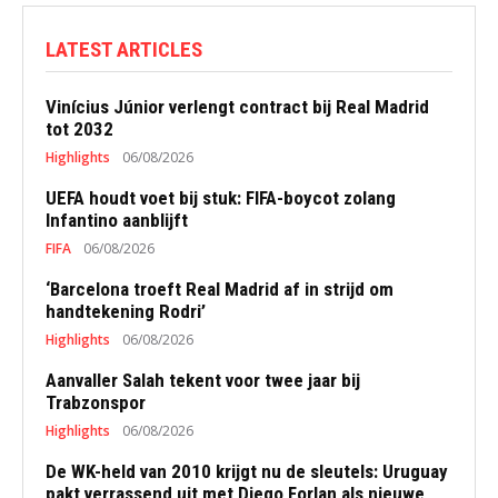
LATEST ARTICLES
Vinícius Júnior verlengt contract bij Real Madrid
tot 2032
Highlights
06/08/2026
UEFA houdt voet bij stuk: FIFA-boycot zolang
Infantino aanblijft
FIFA
06/08/2026
‘Barcelona troeft Real Madrid af in strijd om
handtekening Rodri’
Highlights
06/08/2026
Aanvaller Salah tekent voor twee jaar bij
Trabzonspor
Highlights
06/08/2026
De WK-held van 2010 krijgt nu de sleutels: Uruguay
pakt verrassend uit met Diego Forlan als nieuwe