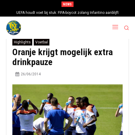
NEWS
UEFA houdt voet bij stuk: FIFA-boycot zolang Infantino aanblijft
Highlights
Voetbal
Oranje krijgt mogelijk extra
drinkpauze
26/06/2014