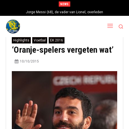
NEWS
Jorge Messi (68), de vader van Lionel, overleden
Highlights
Voetbal
EK 2016
‘Oranje-spelers vergeten wat’
10/10/2015