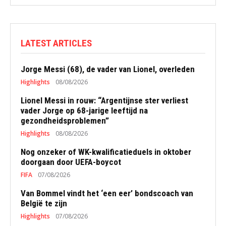
LATEST ARTICLES
Jorge Messi (68), de vader van Lionel, overleden
Highlights
08/08/2026
Lionel Messi in rouw: “Argentijnse ster verliest
vader Jorge op 68-jarige leeftijd na
gezondheidsproblemen”
Highlights
08/08/2026
Nog onzeker of WK-kwalificatieduels in oktober
doorgaan door UEFA-boycot
FIFA
07/08/2026
Van Bommel vindt het ‘een eer’ bondscoach van
België te zijn
Highlights
07/08/2026