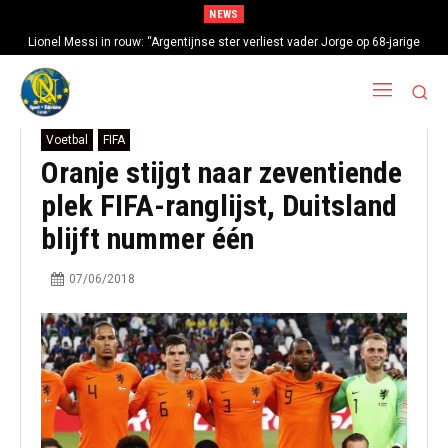
NEWS
Lionel Messi in rouw: “Argentijnse ster verliest vader Jorge op 68-jarige
leeftijd na gezondheidsproblemen”
Voetbal
FIFA
Oranje stijgt naar zeventiende
plek FIFA-ranglijst, Duitsland
blijft nummer één
07/06/2018