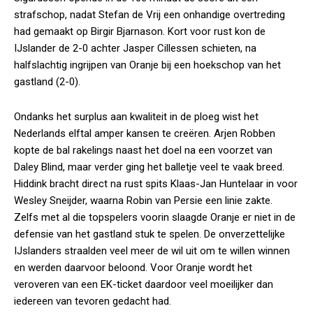
strafschop, nadat Stefan de Vrij een onhandige overtreding
had gemaakt op Birgir Bjarnason. Kort voor rust kon de
IJslander de 2-0 achter Jasper Cillessen schieten, na
halfslachtig ingrijpen van Oranje bij een hoekschop van het
gastland (2-0).
Ondanks het surplus aan kwaliteit in de ploeg wist het
Nederlands elftal amper kansen te creëren. Arjen Robben
kopte de bal rakelings naast het doel na een voorzet van
Daley Blind, maar verder ging het balletje veel te vaak breed.
Hiddink bracht direct na rust spits Klaas-Jan Huntelaar in voor
Wesley Sneijder, waarna Robin van Persie een linie zakte.
Zelfs met al die topspelers voorin slaagde Oranje er niet in de
defensie van het gastland stuk te spelen. De onverzettelijke
IJslanders straalden veel meer de wil uit om te willen winnen
en werden daarvoor beloond. Voor Oranje wordt het
veroveren van een EK-ticket daardoor veel moeilijker dan
iedereen van tevoren gedacht had.