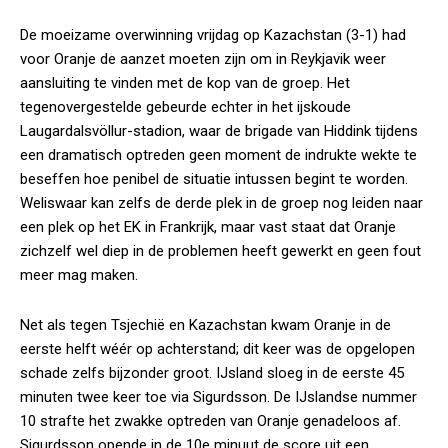
De moeizame overwinning vrijdag op Kazachstan (3-1) had
voor Oranje de aanzet moeten zijn om in Reykjavik weer
aansluiting te vinden met de kop van de groep. Het
tegenovergestelde gebeurde echter in het ijskoude
Laugardalsvöllur-stadion, waar de brigade van Hiddink tijdens
een dramatisch optreden geen moment de indrukte wekte te
beseffen hoe penibel de situatie intussen begint te worden.
Weliswaar kan zelfs de derde plek in de groep nog leiden naar
een plek op het EK in Frankrijk, maar vast staat dat Oranje
zichzelf wel diep in de problemen heeft gewerkt en geen fout
meer mag maken.
Net als tegen Tsjechië en Kazachstan kwam Oranje in de
eerste helft wéér op achterstand; dit keer was de opgelopen
schade zelfs bijzonder groot. IJsland sloeg in de eerste 45
minuten twee keer toe via Sigurdsson. De IJslandse nummer
10 strafte het zwakke optreden van Oranje genadeloos af.
Sigurdsson opende in de 10e minuut de score uit een