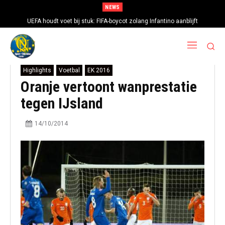
NEWS
UEFA houdt voet bij stuk: FIFA-boycot zolang Infantino aanblijft
Highlights
Voetbal
EK 2016
Oranje vertoont wanprestatie
tegen IJsland
14/10/2014