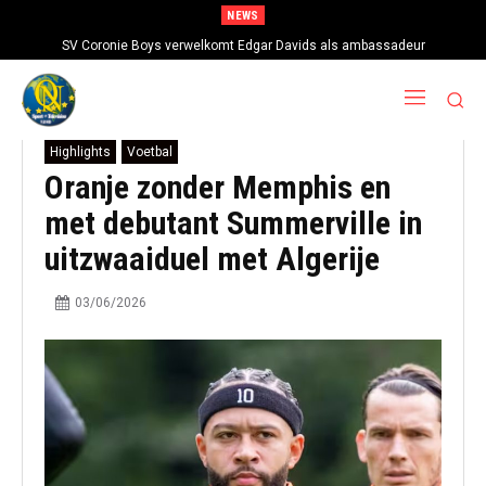
NEWS
SV Coronie Boys verwelkomt Edgar Davids als ambassadeur
Highlights
Voetbal
Oranje zonder Memphis en
met debutant Summerville in
uitzwaaiduel met Algerije
03/06/2026