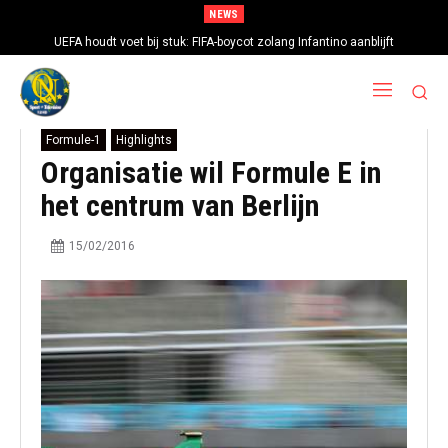
NEWS
UEFA houdt voet bij stuk: FIFA-boycot zolang Infantino aanblijft
Formule-1
Highlights
Organisatie wil Formule E in
het centrum van Berlijn
15/02/2016